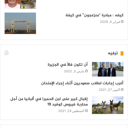
كيفه : مبادرة “منزعجون” في كيفة
فبراير 4, 2026
ترفيه
أن تكون فالاً في الجزيرة
مارس 3, 2022
أغرب إجابات لطلاب سعوديين أثناء إجراء الإمتحان
أكتوبر 27, 2021
إقبال كبير على لبن الحمير! في ألبانيا من أجل
محاربة فيروس كوفيد 19
أغسطس 24, 2021