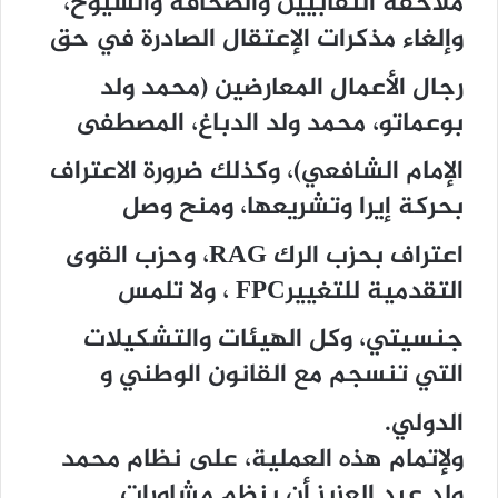
ملاحقة النقابيين والصحافة والشيوخ،
وإلغاء مذكرات الإعتقال الصادرة في حق
رجال الأعمال المعارضين (محمد ولد
بوعماتو، محمد ولد الدباغ، المصطفى
الإمام الشافعي)، وكذلك ضرورة الاعتراف
بحركة إيرا وتشريعها، ومنح وصل
اعتراف بحزب الرك RAG، وحزب القوى
التقدمية للتغييرFPC ، ولا تلمس
جنسيتي، وكل الهيئات والتشكيلات
التي تنسجم مع القانون الوطني و
الدولي.
ولإتمام هذه العملية، على نظام محمد
ولد عبد العزيز أن ينظم مشاورات