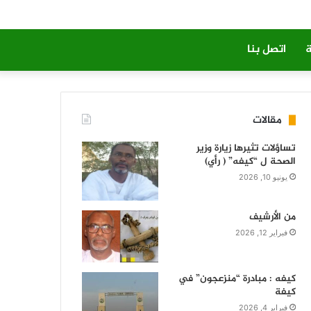
ة
اتصل بنا
مقالات
تساؤلات تثيرها زيارة وزير
الصحة ل “كيفه” ( رأي)
يونيو 10, 2026
من الأرشيف
فبراير 12, 2026
كيفه : مبادرة “منزعجون” في
كيفة
فبراير 4, 2026