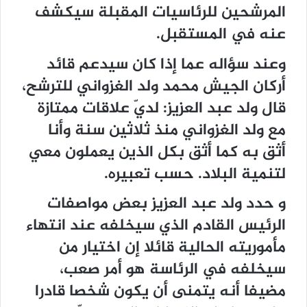
المرشحين للرئاسيات المقبلة سيكشف
عنه في المستقبل.
وعند سؤاله عما إذا كان سيدعم قائد
أركان الجيش محمد ولد الغزواني للترشح،
قال ولد عبد العزيز: لديّ علاقات ممتازة
مع ولد الغزواني منذ ثلاثين سنة وأنا
أثق به كما أثق بكل الذين يعملون معي
لتنمية البلاد. حسب تعبيره.
و حدد ولد عبد العزيز بعض مواصفات
الرئيس القادم الذي سيخلفه عند انتهاء
مأموريته الحالية قائلا إن اختيار من
سيخلفه في الرئاسة هو أمر صعب،
مضيفا أنه يتمنى أن يكون شخصا قادرا