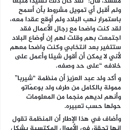
مفسد، قال: “لقد كان ذلك تقليدا متبعا
ولم أقبل أي تمويل مشروط بأن أسمح
باستمرار نهب البلاد ولم أوقع عقدا معه،
لقد كنت واضحا مع رجال الأعمال فقد
اجتمعت بهم وقلت لهم إن أوضاع البلاد
ستتغير بعد انتخابي وكنت واضحا معهم
لأني لا يمكن أن أقول شيئا وأعمل على
خلافه “على حد وصفه.
و أكد ولد عبد العزيز أن منظمة “شيربا”
ممولة بالكامل من طرف ولد بوعمّاتو
وأنهم لديهم منجما من المعلومات
حولها حسب تعبيره.
وأضاف في هذا الإطار أن المنظمة تقول
إنها تحقق في الأموال المكتسبة بشكل