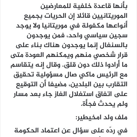
بأنها قاعدة خلفية للمعارضين
الموريتانيين قائلا إن الحريات بجميع
أنواعها مكفولة في موريتانيا ولا يوجد
سجين سياسي واحد، فمن يوجدون
بالسنغال إنما يوجدون هناك بناء على
قرار شخصي منهم ويمكنهم العودة متى
ما أرادوا ذلك دون قلق. وقال إنه يتقاسم
مع الرئيس ماكي صال مسؤولية تحقيق
التقارب بين البلدين، مضيفا أن التوقيع
على اتفاق استغلال الغاز جاء بعد مسار
ولم يحدث فجأة.
ملف ولد امخيطير:
في ردّه على سؤال عن اعتماد الحكومة