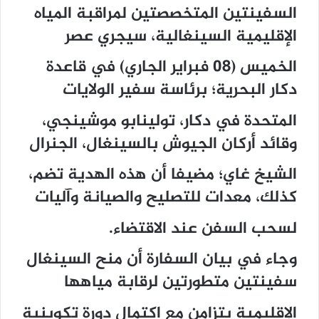
السفينتين المتخصصتين لمراقبة المياه
الإقليمية السينغالية، سيجري عصر
الخميس (08 فبراير الجاري) في قاعدة
دكار البحرية؛ برئاسة سفير الولايات
المتحدة في دكار، تولينابو موشينجي،
وقائد أركان الجيوش بالسينغال، الجنرال
الشيخ غاي؛ مضيفا أن هذه الهدية تضم،
كذلك، معدات للتصليح والصيانة وآليات
لسحب السفن عند الاقتضاء.
وجاء في بيان السفارة أن منح السينغال
سفينتين متطورتين لرقابة مياهها
الإقليمية يتزامن مع اكتمال دورة تكوينية