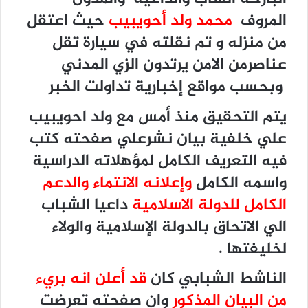
المروف
محمد ولد أحويبيب
حيث اعتقل
من منزله و تم نقلته في سيارة تقل
عناصرمن الامن يرتدون الزي المدني
وبحسب مواقع إخبارية تداولت الخبر
يتم التحقيق منذ أمس مع ولد احويبيب
علي خلفية بيان نشرعلي صفحته كتب
فيه التعريف الكامل لمؤهلاته الدراسية
واسمه الكامل
وإعلانه الانتماء والدعم
الكامل للدولة الاسلامية
داعيا الشباب
الي الاتحاق بالدولة الإسلامية والولاء
لخليفتها .
الناشط الشبابي كان
قد أعلن انه بريء
من البيان المذكور
وان صفحته تعرضت