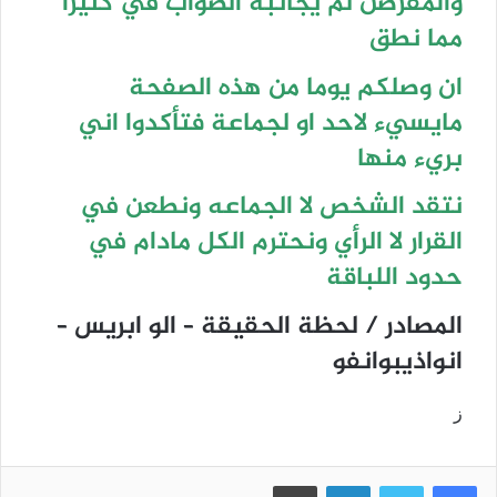
والمقرصن لم يجانبه الصواب في كثيرا
مما نطق
ان وصلكم يوما من هذه الصفحة
مايسيء لاحد او لجماعة فتأكدوا اني
بريء منها
نتقد الشخص لا الجماعه ونطعن في
القرار لا الرأي ونحترم الكل مادام في
حدود اللباقة
المصادر / لحظة الحقيقة – الو ابريس –
انواذيبوانفو
ز
فيسبوك
تويتر
لينكدإن
طباعة