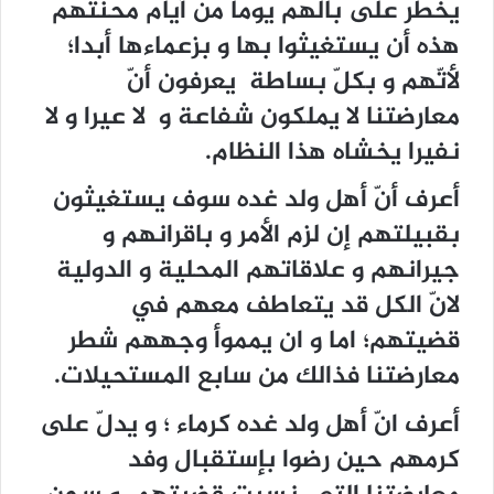
يخطر على بالهم يوما من أيام محنتهم
هذه أن يستغيثوا بها و بزعماءها أبدا؛
لأتّهم و بكلّ بساطة يعرفون أنّ
معارضتنا لا يملكون شفاعة و لا عيرا و لا
نفيرا يخشاه هذا النظام.
أعرف أنّ أهل ولد غده سوف يستغيثون
بقبيلتهم إن لزم الأمر و باقرانهم و
جيرانهم و علاقاتهم المحلية و الدولية
لانّ الكل قد يتعاطف معهم في
قضيتهم؛ اما و ان يمموأ وجههم شطر
معارضتنا فذالك من سابع المستحيلات.
أعرف انّ أهل ولد غده كرماء ؛ و يدلّ على
كرمهم حين رضوا بإستقبال وفد