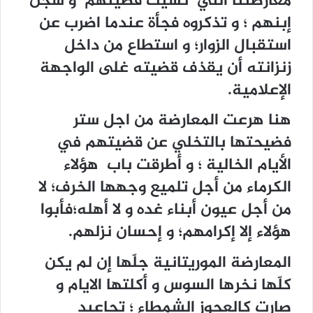
معارضتنا التي نسيت قضيتهم و سجن
إبنهم ؛ و تذكروه فجأة عندما اضرب عن
استقبال الزوار؛ و استطاع من داخل
زنزانته أن يقذف قضيته غلى الواجهة
الإعلامية.
هنا هرعت المعارضة من اجل ستر
فضيحتها بالتخلي عن قضيتهم في
الأيام الخالية ؛ و أطرقت باب هؤلاء
الكرماء من أجل تلميع وجهها الخرف؛ لا
من أجل عيون أبناء غده و لا أهله؛فأبوا
هؤلاء إلا إكرامهم؛ و إحسان نزلهم.
المعارضة الموريتانية جلّها إن لم يكن
كلّها نخرها السوس و أكلتها الايام و
صارت كالعجوز الشمطاء ؛ تجاعيد