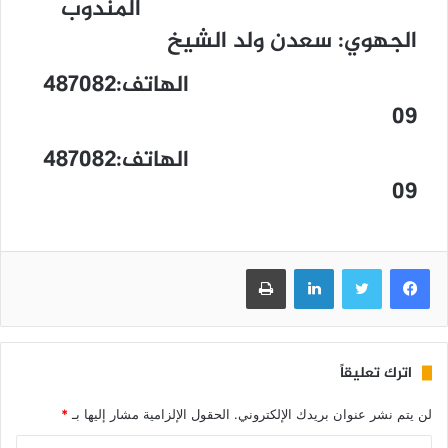
المندوب
الجهوي:
سعدن ولد الشيخ
الهاتف:487082
09
الهاتف:487082
09
فيسبوك
تويتر
لينكدإن
طباعة
اترك تعليقاً
لن يتم نشر عنوان بريدك الإلكتروني.
الحقول الإلزامية مشار إليها بـ
*