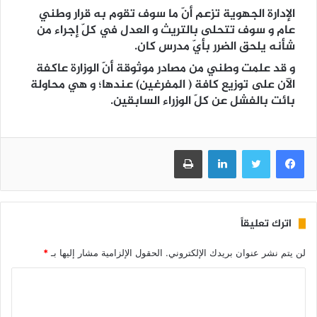
الإدارة الجهوية تزعم أنّ ما سوف تقوم به قرار وطني
عام و سوف تتحلى بالتريث و العدل في كلّ إجراء من
شأنه يلحق الضرر بأيّ مدرس كان.
و قد علمت وطني من مصادر موثوقة أنّ الوزارة عاكفة
الآن على توزيع كافة ( المفرغين) عندها؛ و هي محاولة
بائت بالفشل عن كلّ الوزراء السابقين.
فيسبوك
تويتر
لينكدإن
طباعة
اترك تعليقاً
لن يتم نشر عنوان بريدك الإلكتروني.
الحقول الإلزامية مشار إليها بـ
*