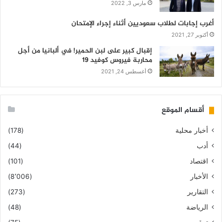
مارس 3, 2022
أغرب إجابات لطلاب سعوديين أثناء إجراء الإمتحان
أكتوبر 27, 2021
إقبال كبير على لبن الحمير! في ألبانيا من أجل
محاربة فيروس كوفيد 19
أغسطس 24, 2021
أقسام الموقع
أخبار محلية
(178)
أدب
(44)
اقتصاد
(101)
الأخبار
(8٬006)
التقارير
(273)
الرياضة
(48)