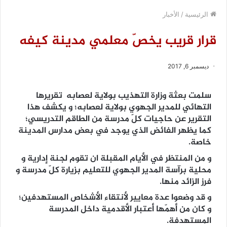
الرئيسية
/
الأخبار
قرار قريب يخصّ معلمي مدينة كيفه
ديسمبر 6, 2017
سلمت بعثة وزارة التهذيب بولاية لعصابه تقريرها
التهائي للمدير الجهوي بولاية لعصابه؛ و يكشف هذا
التقرير عن حاجيات كلّ مدرسة من الطاقم التدريسي؛
كما يظهر الفائض الذي يوجد في بعض مدارس المدينة
خاصة.
و من المنتظر في الأيام المقبلة ان تقوم لجنة إدارية و
محلية برآسة المدير الجهوي للتعليم بزيارة كلّ مدرسة و
فرز الزائد منها.
و قد وضعوا عدة معايير لأنتقاء الأشخاص المستهدفين؛
و كان من أهمّها أعتبار الأقدمية داخل المدرسة
المستهدفة.