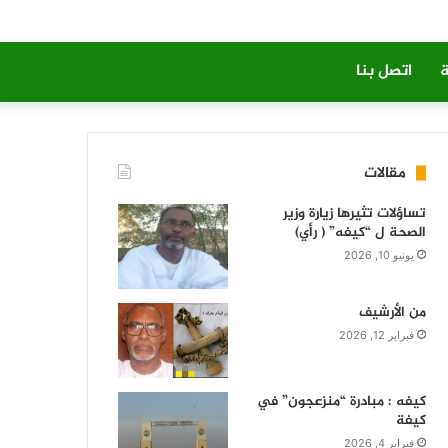
ة
اتصل بنا
مقالات
تساؤلات تثيرها زيارة وزير
الصحة ل “كيفه” ( رأي)
يونيو 10, 2026
من الأرشيف
فبراير 12, 2026
كيفه : مبادرة “منزعجون” في
كيفة
فبراير 4, 2026