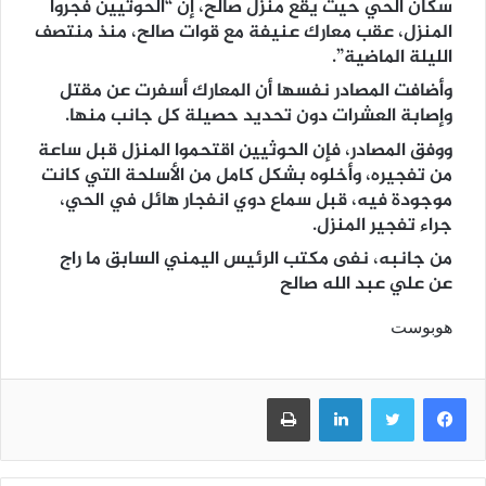
سكان الحي حيث يقع منزل صالح، إنّ “الحوثيين فجروا
المنزل، عقب معارك عنيفة مع قوات صالح، منذ منتصف
الليلة الماضية”.
وأضافت المصادر نفسها أن المعارك أسفرت عن مقتل
وإصابة العشرات دون تحديد حصيلة كل جانب منها.
ووفق المصادر، فإن الحوثيين اقتحموا المنزل قبل ساعة
من تفجيره، وأخلوه بشكل كامل من الأسلحة التي كانت
موجودة فيه، قبل سماع دوي انفجار هائل في الحي،
جراء تفجير المنزل.
من جانبه، نفى مكتب الرئيس اليمني السابق ما راج
عن علي عبد الله صالح
هوبوست
فيسبوك
تويتر
لينكدإن
طباعة