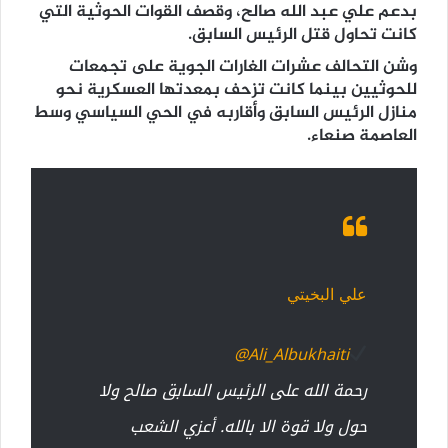
بدعم علي عبد الله صالح، وقصف القوات الحوثية التي
كانت تحاول قتل الرئيس السابق.
وشن التحالف عشرات الغارات الجوية على تجمعات
للحوثيين بينما كانت تزحف بمعدتها العسكرية نحو
منازل الرئيس السابق وأقاربه في الحي السياسي وسط
العاصمة صنعاء.
علي البخيتي
@Ali_Albukhaiti
رحمة الله على الرئيس السابق صالح ولا
حول ولا قوة الا بالله. أعزي الشعب