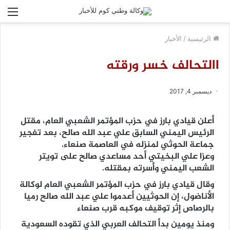
الق
الرئيسية
/
الأخبار
االتحالف خسر ورقته
ديسمبر 4, 2017
أعلن قيادي بارز في حزب المؤتمر الشعبي العام، مقتل
الرئيس اليمني السابق علي عبد الله صالح، بعد تفجير
جماعة الحوثي لمنزله في العاصمة صنعاء.
وعزا علي البخيتي أحد مساعدي صالح على تويتر
الشعب اليمني وأسرته بمقتله.
وقال قيادي بارز في حزب المؤتمر الشعبي العام لوكالة
الأناضول، إن الحوثيين أعدموا علي عبد الله صالح رميا
بالرصاص إثر توقيف موكبه قرب صنعاء
ومنذ يومين بدأ التحالف العربي الذي تقوده السعودية