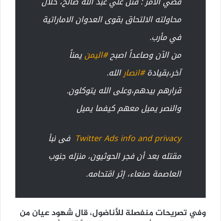
قضي الامر : قُتل علي عبد الله صالح، خلال
محاولته الالتحاق بقوى العدوان الاماراتية
في مأرب.
من الآن وصاعداً اصبح
#
اليمن
يمناً
آخر،بقيادة
#
انصار
الله.
قرارهم بيدهم،وعلى الله يتوكلون.
والنصر يميل معهم كيفما يميل
Twitter Ads info and privacy
فى نبأ
مقتله بعد أن فجر الحوثيون، منزله جنوب
العاصمة صنعاء، إثر اقتحامه.
وفي تصريحات منفصلة للأناضول، قال شهود عيان من