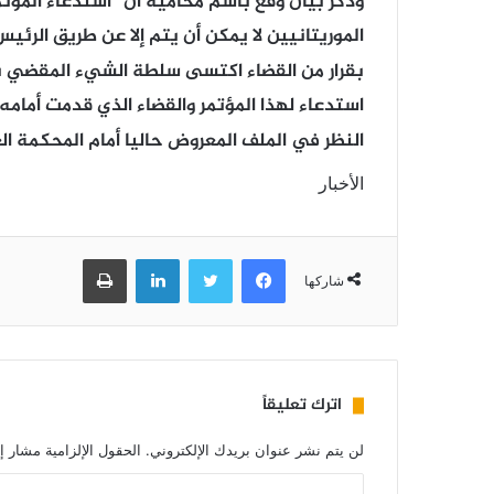
وذكر بيان وقع باسم محاميه أن “استدعاء المؤتمر الـ13 للاتحاد الوطني لأرباب
الموريتانيين لا يمكن أن يتم إلا عن طريق الرئيس
بقرار من القضاء اكتسى سلطة الشيء المقضي به
استدعاء لهذا المؤتمر والقضاء الذي قدمت أمامه
النظر في الملف المعروض حاليا أمام المحكمة الع
الأخبار
فيسبوك
تويتر
لينكدإن
طباعة
شاركها
اترك تعليقاً
لن يتم نشر عنوان بريدك الإلكتروني.
الحقول الإلزامية مشار إل