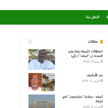
ة
اتصل بنا
مقالات
تساؤلات تثيرها زيارة وزير
الصحة ل “كيفه” ( رأي)
يونيو 10, 2026
من الأرشيف
فبراير 12, 2026
كيفه : مبادرة “منزعجون” في
كيفة
فبراير 4, 2026