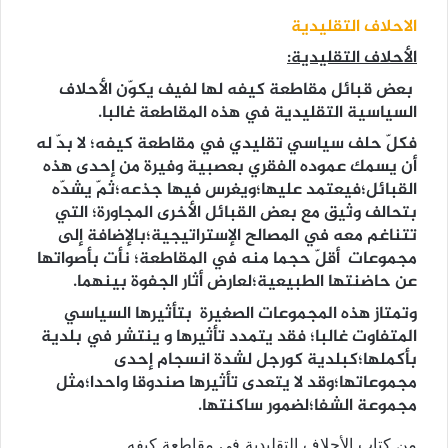
الاحلاف التقليدية
الأحلاف التقليدية:
بعض قبائل مقاطعة كيفه لها لفيف يكوّن الأحلاف
السياسية التقليدية في هذه المقاطعة غالبا.
فكلّ حلف سياسي تقليدي في مقاطعة كيفه؛ لا بدّ له
أن يسمك عموده الفقري بعصبية وفيرة من إحدى هذه
القبائل؛فيعتمد عليها؛ويغرس فيها جذعه؛ثمّ يشدّه
بتحالف وثيق مع بعض القبائل الأخرى المجاورة؛ التي
تتناغم معه في المصالح الإستراتيجية؛بالإضافة إلى
مجموعات أقلّ حجما منه في المقاطعة؛ نأت بأصواتها
عن حاضنتها الطبيعية؛لعارض أثار الجفوة بينهما.
وتمتاز هذه المجموعات الصغيرة بتأثيرها السياسي
المتفاوت غالبا؛ فقد يتمدد تأثيرها و ينتشر في بلدية
بأكملها؛كبلدية كورجل لشدة انسجام إحدى
مجموعاتها؛وقد لا يتعدى تأثيرها صندوقا واحدا؛مثل
مجموعة الشفا؛لضمور ساكنتها.
من كتاب الأحلاف التقليدية في مقاطعة كيفه