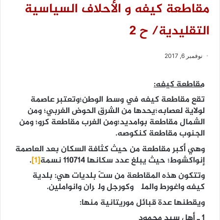
مقاطعة كيفه و الأحلاف السياسية
التقليدية/ ح 2
نوفمبر 6, 2017
مقاطعة كيفه:
تقع مقاطعة كيفه في وسط الوطن؛وتعتبر عاصمة
لولاية لعصابه؛يحدها من الشرق الحوض الغربي؛ ومن
الشمال مقاطعة بوامديد؛ومن الغرب مقاطعة كرو؛ ومن
الجنوب مقاطعة كنكوصه.
وهي أكبر مقاطعة من حيث كثافة السكان بعد العاصمة
إنواكشوط؛ حيث يبلغ عدد سكانها 110714 نسمة
[1]
.
وتتكون هذه المقاطعة من ستّ بلديات هي: بلدية
كيفه واغورط والملگ وكورجل ولگران وانواملين.
ويقطنها عدة قبائل موريتانية منها:
1 ـ أهل سيد محمود