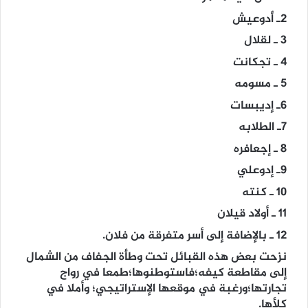
2ـ أدوعيش
3 ـ لقلال
4 ـ تجكانت
5 ـ مسومه
6ـ إديبسات
7ـ الطلابه
8 ـ إجعافره
9ـ إدوعلي
10 ـ كنته
11 ـ أولاد قيلان
12 ـ بالإضافة إلى أسر متفرقة من فلان.
نزحت بعض هذه القبائل تحت وطأة الجفاف من الشمال
إلى مقاطعة كيفه؛فاستوطنوها؛طمعا في رواج
تجارتها؛ورغبة في موقعها الإستراتيجي؛ وأملا في
كلأها.