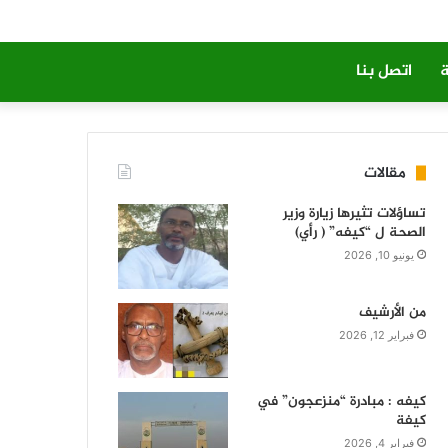
ة
اتصل بنا
مقالات
تساؤلات تثيرها زيارة وزير
الصحة ل “كيفه” ( رأي)
يونيو 10, 2026
من الأرشيف
فبراير 12, 2026
كيفه : مبادرة “منزعجون” في
كيفة
فبراير 4, 2026