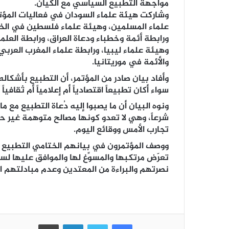
مواجهة التطبيع السياسي مع الكيان.
وشاركت هيئة علماء السودان في فعاليات المؤتمر
علماء المسلمين، وهيئة علماء فلسطين في الخار
ورابطة أئمة وخطباء ودعاة العراق، ورابطة العلم
وهيئة علماء ليبيا، ورابطة علماء المغرب العربي،
والأئمة في موريتانيا.
وأفاد بيان صادر من المؤتمر، أن التطبيع بأشكال
سواء أكان تطبيعاً اقتصادياً أم إعلامياً أم ثقافياً أ
ونوه البيان أن ما يصبوا إليه دُعاة التطبيع مع
شرعاً، وهي لا تعدو كونها مصالح متوهمة غير ح
تجارب الأمس ووقائع اليوم.
ووصف المؤتمرون في بيانهم الختامي التطبيع م
تعرّض مرتكبها والمسوِّغ لها والموافق عليها لس
نصرتهم والبراءة من المعتدين وعدم مبادلتهم 
فيسبوك
تويتر
لينكدإن
طباعة