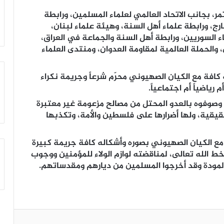
، بجانب الاتحاد العالمي لعلماء المسلمين، ورابطة
ج، ورابطة علماء أهل السنة، وهيئة علماء لبنان،
اء السوريين، ورابطة أهل السنة والجماعة في العراق،
 والحملة العالمية لمقاومة العدوان، ومنتدى العلماء
ه كافة مع الكيان الصهيوني محرّم شرعاً وجريمة نكراء
م رياضياً أم اجتماعياً.
 ما وصوفوه بالعدو المحتل من مصالح مزعومة غير معتبرة
قيقية، ولها أضرارها على فلسطين والأمة، وتكذبها
ع الكيان الصهيوني بصوره وأشكاله كافة جريمة كبيرة
خط الله تعالى، لمناقضته لوازم الولاء للمؤمنين ووجوب
المودة وقد أخرجوا المسلمين من ديارهم ومقدساتهم.