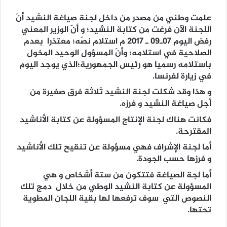
علمت وطني من مصدر من داخل لجنة صياغة النشيد أنّ
اللجنة الآن فرغت من كتابة النشيد؛ و أنّ الوزير المعني
رفض اليوم 07ـ09 ـ 2017 م استلام نصّه؛ معتذرا بعدم
الصلاحية في استلامه؛ وأنّ المسؤول الوحيد المخول
باستلامه رسميا هو رئيس الجمهورية؛الذي يوجد اليوم
في زيارة لفرنسا.
و هذا وقد شكلت لجنة النشيد ثلاثة فرق صغيرة من
أجل صياغة النشيد و فرزه.
فكانت هناك لجنة الإنتاج المسؤولة عن كتابة الأناشيد
المقترحة.
أما لجنة الإشراف فهي مسؤولة عن تنقيح تلك الأناشيد
و فرزها حسب الجودة.
أما لجة الصياغة فتتكون من ستة أشخاص و هي
المسؤولة عن كتابة النشيد الوطي من خلال دمج تلك
النصوص التي سوف ترفعها لها بقية اللجان المطوية
تحتها.