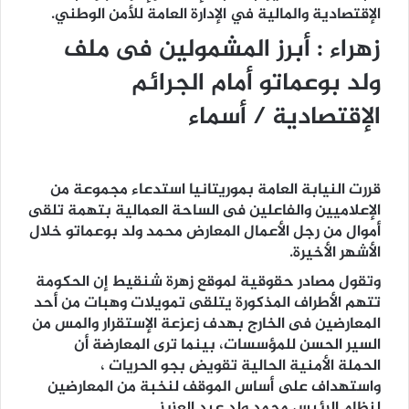
الإقتصادية والمالية في الإدارة العامة للأمن الوطني.
زهراء : أبرز المشمولين فى ملف
ولد بوعماتو أمام الجرائم
الإقتصادية / أسماء
قررت النيابة العامة بموريتانيا استدعاء مجموعة من
الإعلاميين والفاعلين فى الساحة العمالية بتهمة تلقى
أموال من رجل الأعمال المعارض محمد ولد بوعماتو خلال
الأشهر الأخيرة.
وتقول مصادر حقوقية لموقع زهرة شنقيط إن الحكومة
تتهم الأطراف المذكورة يتلقى تمويلات وهبات من أحد
المعارضين فى الخارج بهدف زعزعة الإستقرار والمس من
السير الحسن للمؤسسات، بينما ترى المعارضة أن
الحملة الأمنية الحالية تقويض بجو الحريات ،
واستهداف على أساس الموقف لنخبة من المعارضين
لنظام الرئيس محمد ولد عبد العزيز.