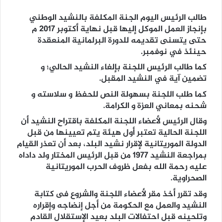
طالب الرئيس اليوم الجنة المكلفة بالنشيد الوطني
بإنجاز العمل الموكل إليها قبل نهاية أكتوبر 2017 م
حتى يتسنى تقديمه للدورة البرلمانية المنعقدة
حينئذ في نوفمبر.
كما طالب الرئيس اللجنة بإلغاء النشيد الحالي؛ و
تضمين آية في النشيد المقبل.
كما طلب اللجنة بسهولة النص للحفظ و سلاسته و
شحنه بمعاني العزة و الكرامة.
وقال الرئيس لأعضاء اللجنة المكلفة باقتراح النشيد أن
اللجنة الحالية تعتبر أول هيئة يتم تعيينها من قبل
الدولة الموريتانية لإقرار نشيد البلد، بعد أن تعذر القيام
بمراجعة النشيد 1977 من قبل الرئيس المختار ولد داداه
عليه رحمة الله بفعل ظروف الحرب الموريتانية
الصحراوية.
وقد تقرر أخذ مقر لأعضاء اللجنة والشروع فى كتابة
النشيد والعمل مع الحكومة من أجل إنضاجه وإقراره
وتلحينه قبل احتفالات البلد بعيد الإستقلال القادم