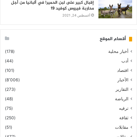
إقبال كبير على لبن الحمير! في ألبانيا من أجل
محاربة فيروس كوفيد 19
أغسطس 24, 2021
أقسام الموقع
أخبار محلية
(178)
أدب
(44)
اقتصاد
(101)
الأخبار
(8٬006)
التقارير
(273)
الرياضة
(48)
ترقيه
(75)
ثقافة
(250)
مقابلات
(51)
مقالات
(477)