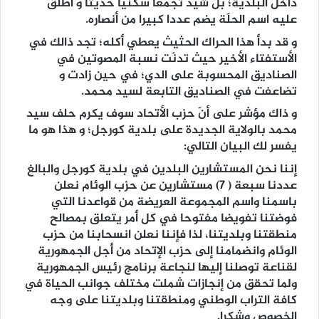
داخل البلدية؛ بل شيد تجمعا سكنيا حديثا و أطلق
عليه اسم الحلّة يضم عددا كبيرا من أنصاره.
و قد بدأ هذا الحراك الحثيث يعطي أكله؛ تجد ذالك في
الأستفتاء الأخير حيث تدنّت نسبة المصوتين في
الصناديق المحسوبة على الدي؛ في حين زادت و
تضاعفت في الصناديق التابعة لسيد محمد.
و ذاك مؤشر على أنّ حزب الأتحاد سوف يكرم حلف سيد
محمد بالولاية الجديدة على بلدية كورجل؛ و هذا هو ما
يفسر لك البيان التالي:
إننا نحن المستشارين البلدين في بلدية كورجل والبالغ
عددنا سبعة ( 7) مستشارين عن حزب الوئام نعلن
باسمنا واسم المجموعة العريضة من قواعدنا التي
فوضتنا تفويضا مفتوحا في كل أمر يتعلق بمصالح
منطقتنا وبلديتنا، لذا فإننا نعلن انسحابنا من حزب
الوئام وانضمامنا إلى حزب الإتحاد من أجل الجمهورية
لقناعة توصلنا إليها لنجاعة برنامج رئيس الجمهورية
ولما تحقق من إنجازات شملت مختلف جوانب الحياة في
كافة التراب الوطني ومنطقتنا وبلديتنا على وجه
الخصوص وشكرا.