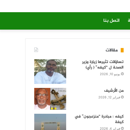
ة
اتصل بنا
مقالات
تساؤلات تثيرها زيارة وزير
الصحة ل “كيفه” ( رأي)
يونيو 10, 2026
من الأرشيف
فبراير 12, 2026
كيفه : مبادرة “منزعجون” في
كيفة
فبراير 4, 2026