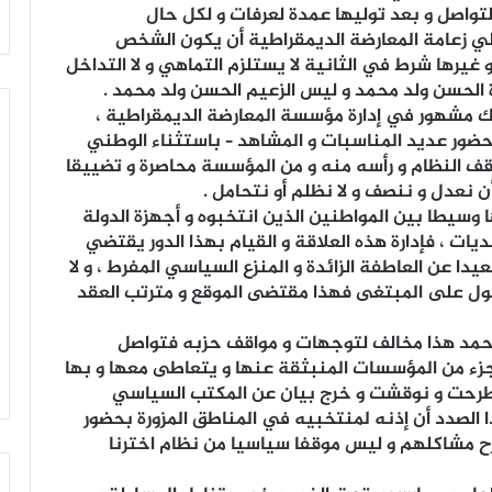
تواصل و بعد توليها عمدة لعرفات و لكل حال
ي زعامة المعارضة الديمقراطية أن يكون الشخص
غيرها شرط في الثانية لا يستلزم التماهي و لا التداخل
ة الحسن ولد محمد و ليس الزعيم الحسن ولد محمد .
وك مشهور في إدارة مؤسسة المعارضة الديمقراطية ،
ور عديد المناسبات و المشاهد – باستثناء الوطني
 موقف النظام و رأسه منه و من المؤسسة محاصرة و تضييقا
ن نعدل و ننصف و لا نظلم أو نتحامل .
 وسيطا بين المواطنين الذين انتخبوه و أجهزة الدولة
يات ، فإدارة هذه العلاقة و القيام بهذا الدور يقتضي
دا عن العاطفة الزائدة و المنزع السياسي المفرط ، و لا
ول على المبتغى فهذا مقتضى الموقع و مترتب العقد
محمد هذا مخالف لتوجهات و مواقف حزبه فتواصل
يابية و البلدية و جزء من المؤسسات المنبثقة عنها و يتعاطى معها و بها
 طرحت و نوقشت و خرج بيان عن المكتب السياسي
كد في هذا الصدد أن إذنه لمنتخبيه في المناطق المزورة بحضور
ح مشاكلهم و ليس موقفا سياسيا من نظام اخترنا