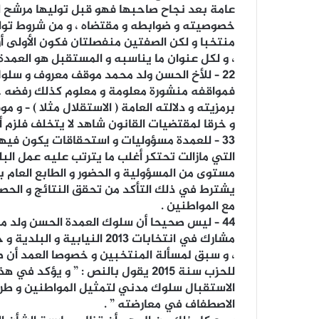
عامة بعد نجاح صاحبها فهو قبل توليها مرشح ل
خصوصيته و ضوابطه و مقتضاه ، و من شروط تول
منتخبا و لكن الصفتين منفصلتان فكون الأولى أو 
، و لكل عنوان ما يناسبه و المستقبل هو العمد
22 – للأخ الحسن ولد محمد موقف معروف و سل
فمواقفه منشورة معلومة و معلوم كذلك رفضه حض
برمزيته و دلالته العامة ( الاستقلال مثلا ) – و
و خرقا لمقتضيات القانون شاهد لا يتخلف فلزم أ
33 – للعمدة مسؤوليات و استحقاقات يكون فيها
التي مازالت تحتكر أغلب ما يترتب عليه عمل البلد
مستوى من المسؤولية و الحضور و الطابع العام بعي
يشترط في ذلك التأكد من تحقق النتائج و الحص
مع المواطنين .
44 – ليس صحيحا أن سلوك العمدة الحسن ولد 
مشارك في انتخابات 2013 الن
، و سبق لمسألة المنتخبين و خصوصا العمد أن
للحزب سنة 2015 يقول بالنص : ” و يؤ
الاستقبال سلوك مدني لتمثيل المواطنين و طر
الاصطفاف في معارضته ” .