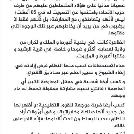
عصيانا مدنيا على هؤلاء المتسلطين عليهم من طرف
حزب الاتحاد؛ وامتنعوا عن التصويت له في 05 أغشت؛
ليس لأنّهم يتعاطفون مع المعارضة؛ بل لأنّهم فقط لا
يرغبون في من يريد أن يخاطبهم عبر تلك الوجوه التي
مقتوها.
الظاهرة كانت في بلدية أغورط و الملك و لكران من
ولاية لعصابه أكثر و ضوحا و خاصة في قرية الرشيد و
مكتبا أغورط و المزيمت.
هذه الاستحقاقات كسب منها النظام فرض إرادته في
إلغاء الشيوخ و تغيير العلم عبر صناديق الأقتراع.
و كسب أيضا شعبية في معقل المعارضة الكبير أي
العاصمة ؛ فانتزع نسبة مشاركة معقولة تحفظ له ماء
وجهه.
كسب أيضا ضربة موجعة للقوى التقليدية؛ و أظهر لها
من جديد أنّها صناعة مخابراتية ؛ و في أيّ وقت أراد
النظام سحب البساط من تحت أقدامها؛ فإنّه قادر على
ذالك.