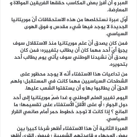
العبر و أن أفرز بعض المكاسب حققها الفريقين الموالاة و
المعارضة.
أوّل عبرة نستخلصها من هذه الاستحقاقات أنّ موريتانيا
الجديدة لا يوجد فيها شيء مقدس و فوق الهوى
السياسي.
فمن كان يصدق أنّ علم موريتانيا منذ الاستقلال سوف
يجرؤ أيّ أحد مهما كان أن يطالب بتغييره؛ فمن كان
يصدق أنّ نشيدنا الوطني سوف يأتي يوم يطالب أحد
بتحويره.
من تداعيات هذا الاستفتاء أنّه لا يوجد محظور على
الشطحات السياسيين مهما كانت في المستقبل؛ ولهم
الحقّ أن يطالبوا بها و أن يستفتوا الشعب عليها.
اليوم تغيير العلم الوطني و غدا ضمّ موريتانيا إلى أحد
دول الجوار ؛ أو على الأقلّ الأستفتاء على تقسيمها؛ ما
المانع ؟ إذا كانت لا توجد خطوط حمر أمام صانعي القرار
السياسي.
العبرة الثانية أنّ هذا الاستفتاء أظهر شرخا كبيرا بين
بعض الوجهاء و قاعدتهم الشعبية ؛ فبعض القرى أظهر