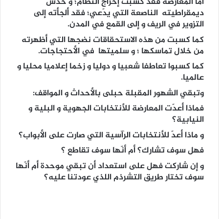
أمّا المعارضة فقد كسبت إحراج النظام؛ و خدش
ديمقراطيته الناصعة التي يدّعي؛ فقد ألجأته إلى
التزوير في الريف و إلى القمع في المدن.
كما كسبت من هذه الاستحقاقات نضجها التي أظهرته
من خلال تماسكها ؛ و سلميتها في الأحتجاجات.
كما كسبوا تعاطفا شعبيا و دوليا و زخما إعلاميا محليا و
عالميا.
وتبقي الشهور المقبلة حبلى بالأحداث و المواقف:
فماذا أعدّت المعارضة للأنتخابات الجهوية و البلية و
النيابية؟
و ماذا أعدّ للأنتخابات الرآسية التي صارت على الأبواب؟
فهل سوف تشارك؟ أم أنّها سوف تقاطع ؟
و إن شاركت فهل على استعداد أن تبقي موحدة أم أنّها
سوف تختار طريق التشرذم اللذي عودتنا عليه؟