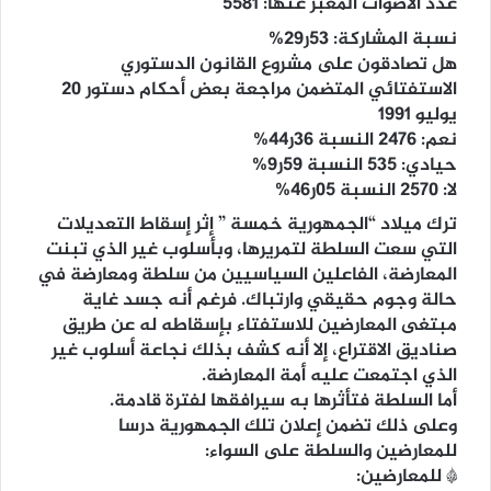
عدد الاصوات المعبر عنها: 5581
نسبة المشاركة: 53ر29%
هل تصادقون على مشروع القانون الدستوري
الاستفتائي المتضمن مراجعة بعض أحكام دستور 20
يوليو 1991
نعم: 2476 النسبة 36ر44%
حيادي: 535 النسبة 59ر9%
لا: 2570 النسبة 05ر46%
ترك ميلاد “الجمهورية خمسة ” إثر إسقاط التعديلات
التي سعت السلطة لتمريرها، وبأسلوب غير الذي تبنت
المعارضة، الفاعلين السياسيين من سلطة ومعارضة في
حالة وجوم حقيقي وارتباك. فرغم أنه جسد غاية
مبتغى المعارضين للاستفتاء بإسقاطه له عن طريق
صناديق الاقتراع، إلا أنه كشف بذلك نجاعة أسلوب غير
الذي اجتمعت عليه أمة المعارضة.
أما السلطة فتأثرها به سيرافقها لفترة قادمة.
وعلى ذلك تضمن إعلان تلك الجمهورية درسا
للمعارضين والسلطة على السواء:
* للمعارضين: