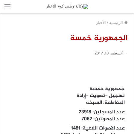
الق
الرئيسية
/
الأخبار
الجمهورية خمسة
أغسطس 10, 2017
جمهورية خمسة
تسجيل -تصويت -إرادة
المقاطعة: السبخة
عدد المسجلين: 23918
عدد المصوتين: 7062
عدد الاصوات اللاغية: 1481