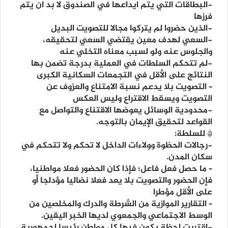
-البطاقات التي يتم ايداعها في الصندوق لا بد ان يتم
فرزها
-الذين حضروا لم يتركوا مجالا للتصويت البديل
-السعي لهدف معين يقتضي السعي لتحقيقه،
والجلوس عنه ولو لسبب معناه التخلي عنه
-لم تتحكم السلطات في العملية بدرجة تضمن بها
النتائج على الأقل في التجمعات السكانية الكبرى
– التصويت بلا يدعم نسبة الامتناع والعزوف عن
التصويت ويسقط الاقتراع وليس العكس
-محدودية الوسائل يعوضها الاقتناع والتواصل مع
القواعد لتحقيق الإيمان بالتوجه.
* للسلطة:
-رجالات الحظوة وولاءات الداخل لا تحكم ولا تتحكم في
سكان المدن.
– ما حصل فعل فاعل؛ فإذا كان الحضور فعلا مواطنيا،
فإن الحضور والتصويت بلا يعد فعلا نضاليا مؤدلجا أو
على الأقل مؤطرا
– التقارير الموازية من الشرطة والدرك والمخلصين من
الوسط الاجتماعي والجمعوي لديها الخبر اليقين.
-اقتربت لحظة يكون فيها كل مواطن رئيسا لجمهورية