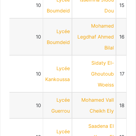
10
15
Boumdeid
Dou
Mohamed
Lycée
10
Legdhaf Ahmed
16
Boumdeid
Bilal
Sidaty El-
Lycée
10
Ghoutoub
17
Kankoussa
Woeiss
Lycée
Mohamed Vall
10
18
Guerrou
Cheikh Ely
Saadena El
Lycée