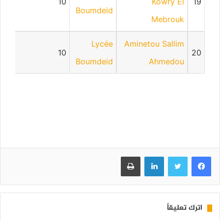
10
Kowry El
19
Boumdeid
Mebrouk
Lycée
Aminetou Sallim
10
20
Boumdeid
Ahmedou
فيسبوك
تويتر
لينكدإن
طباعة
اترك تعليقاً