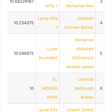
10.68229167
3
Kiffa 1
Mohamed Keni
Lycee Kifa
Abdelahi
10.234375
4
1
Emmein Beckar
Mohamed
Lycée
Abdallahi
10.046875
5
Boumdeid
N’Ghaimich
Ahmed Labeid
EL
Lekloule
10
MIDADA
Mahfoudh
6
KIFFA
Brahim
Lycee Kifa
Cheikh Saleck