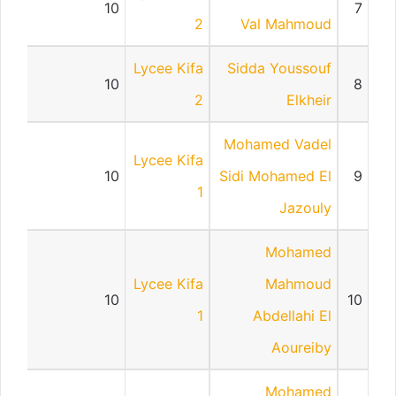
10
7
2
Val Mahmoud
Lycee Kifa
Sidda Youssouf
10
8
2
Elkheir
Mohamed Vadel
Lycee Kifa
10
Sidi Mohamed El
9
1
Jazouly
Mohamed
Lycee Kifa
Mahmoud
10
10
1
Abdellahi El
Aoureiby
Mohamed