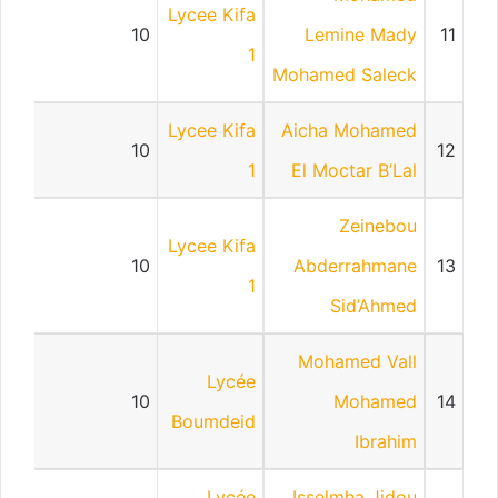
Lycee Kifa
10
Lemine Mady
11
1
Mohamed Saleck
Lycee Kifa
Aicha Mohamed
10
12
1
El Moctar B’Lal
Zeinebou
Lycee Kifa
10
Abderrahmane
13
1
Sid’Ahmed
Mohamed Vall
Lycée
10
Mohamed
14
Boumdeid
Ibrahim
Lycée
Isselmha Jidou