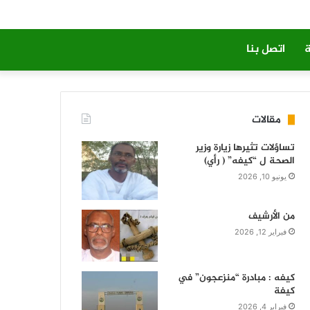
ة
اتصل بنا
مقالات
تساؤلات تثيرها زيارة وزير
الصحة ل “كيفه” ( رأي)
يونيو 10, 2026
من الأرشيف
فبراير 12, 2026
كيفه : مبادرة “منزعجون” في
كيفة
فبراير 4, 2026