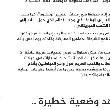
ع”، كما دعت لمقارعة ما وصفه “نهج الاستبداد
د إلى قدرتها في إحداث التغيير المنشود”، كما دعت
يا إلى الوقوف في وجه النظام الذي حول البلاد إلى
لشعب الموريتاني”.
 موريتانيا، استبداده وظلمه، إيمانه بالقوة وكفره
فة قمع الشرطة لجماهير المعارضة وقادته يوم أمس بأنه
عب من خلال محاولاته فرض تعديلات هزلية عابثة، لا
ى إنهاك خزينة الدولة بتبديد المليارات في جولات
لخطاب والكذب الصريح حول واقع المواطنين وأمام
وفا معيشية صعبة محروما من أبسط مقومات الرعاية
مياه والكهرباء”.
هد وضعية خطيرة ..