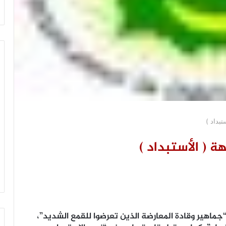
تبداد )
ة ( الأستبداد )
امنها مع “جماهير وقادة المعارضة الذين تعرضوا للقمع الشديد”،