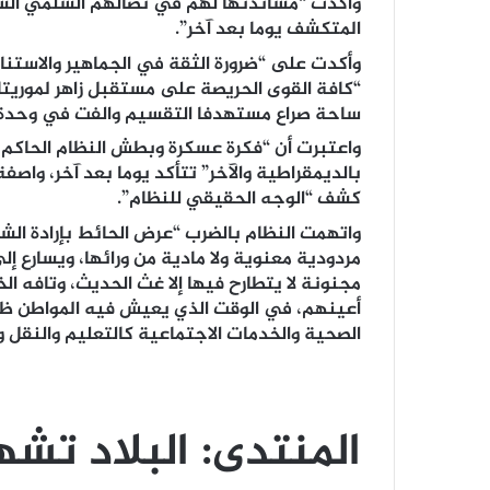
وأكدت “مساندتها لهم في نضالهم السلمي الشجا
المتكشف يوما بعد آخر”.
وأكدت على “ضرورة الثقة في الجماهير والاستنا
“كافة القوى الحريصة على مستقبل زاهر لموريتان
ساحة صراع مستهدفا التقسيم والفت في وحدة ا
واعتبرت أن “فكرة عسكرة وبطش النظام الحاكم في
بالديمقراطية والآخر” تتأكد يوما بعد آخر، واص
كشف “الوجه الحقيقي للنظام”.
واتهمت النظام بالضرب “عرض الحائط بإرادة الش
مردودية معنوية ولا مادية من ورائها، ويسارع إل
مجنونة لا يتطارح فيها إلا غث الحديث، وتافه ا
أعينهم، في الوقت الذي يعيش فيه المواطن ظر
الصحية والخدمات الاجتماعية كالتعليم والنقل وال
المنتدى: البلاد تش