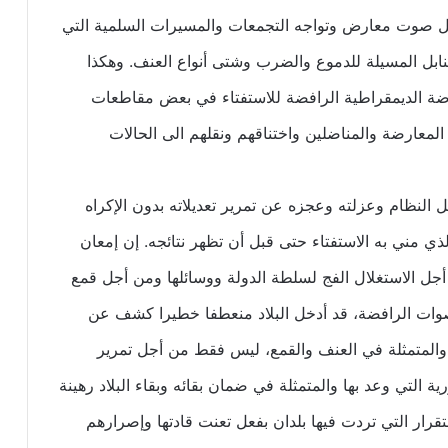
ل صوت معارض وتواجه التجمعات والمسيرات السلمية التي
ابل المسيلة للدموع والضرب وشتى أنواع العنف. وهكذا
ة الديمقراطية الرافضة للاستفتاء في بعض مقاطعات
عارضة والمناضلين واختناقهم ونقلهم الى الحالات
النظام وعزلته وعجزه عن تمرير تعديلاته بدون الإكراه
ي مني به الاستفتاء حتى قبل أن تظهر نتائجه. إن إمعان
جل الاستغلال الفج لسلطة الدولة ووسائلها ومن أجل قمع
أصوات الرافضة، قد أدخل البلاد منعطفا خطيرا كشف عن
والمتمثلة في العنف والقمع، ليس فقط من أجل تمرير
ية التي وعد بها والمتمثلة في ضمان بقائه وبقاء البلاد رهينة
ستقرار التي تردت فيها بلدان بفعل تعنت قادتها وإصرارهم