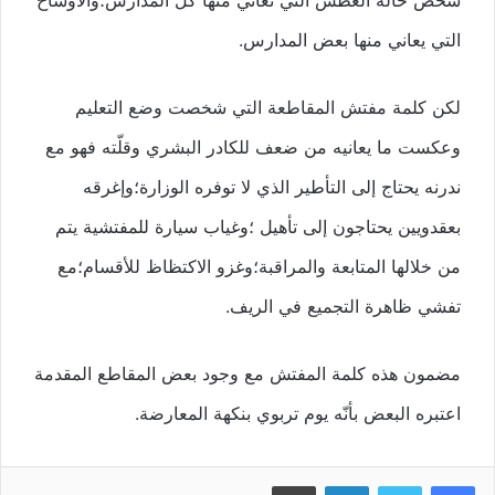
شخص حالة العطش التي تعاني منها كلّ المدارس؛والأوساخ
التي يعاني منها بعض المدارس.
لكن كلمة مفتش المقاطعة التي شخصت وضع التعليم
وعكست ما يعانيه من ضعف للكادر البشري وقلّته فهو مع
ندرنه يحتاج إلى التأطير الذي لا توفره الوزارة؛وإغرقه
بعقدويين يحتاجون إلى تأهيل ؛وغياب سيارة للمفتشية يتم
من خلالها المتابعة والمراقبة؛وغزو الاكتظاظ للأقسام؛مع
تفشي ظاهرة التجميع في الريف.
مضمون هذه كلمة المفتش مع وجود بعض المقاطع المقدمة
اعتبره البعض بأنّه يوم تربوي بنكهة المعارضة.
فيسبوك
تويتر
لينكدإن
طباعة