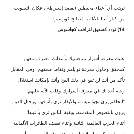
ترهب أي أعداء محيطين (يقصد إسبرطة)، فكان التصويت
من كبار أثينا بالأغلبية لصالح كورسيرا.
14) تودد كصديق لتراقب كجاسوس
عليك معرفة أسرار منافسيك وأعدائك، تصرف معهم
كمحقق وحاول معرفة نواياهم ونقاط ضعفهم، وفي المقابل
تأكد من أنك لن تقع في ذلك الفخ وأنك بإمكانك استغلال
رغبة أعدائك في معرفة أسرارك وقلب الآية عليهم.
“الحاكم يرى بجواسيسه، والأبقار ترى بأنوفها، ورجال الدين
يرون بالنصوص المقدسة، وبقية الناس ترى بأعينها”.
أثناء الحرب العالمية الثانية وأثناء قصف الطائرات الألمانية
لبريطانيا، كانت الملاحظة هي عدم دقة التصويب، وأنهم