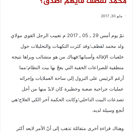
محمد لقظف فأيّهم أصدق؟
مايو 30, 2017
تمّ يوم أمس 29 ـ 05 ـ 2017 م تغييب الرجل القوي مولاي
ولد محمد لقظف؛وقد كثرت التكهنات والتحليلات حول
خلفيات الإقالة وأسبابها؛فهناك من هو متشائب ويراها نتيجة
منطقية للصراعات الخفية التي يعجّ بها بيت النظام؛مما
أرغم الرئيس على النزول إلى ساحة العملايات وإجرائه
عمليات جراحية صعبة وخطيرة كان لابدّ منها من أجل
تصدعات البيت الداخلي؛وكانت الحكمة آخر الكي العلاج؛هي
أنجع وسيلة لديه.
وهناك قراءة أخرى متفائلة تذهب إلى أنّ الأمر لايعد أكثر