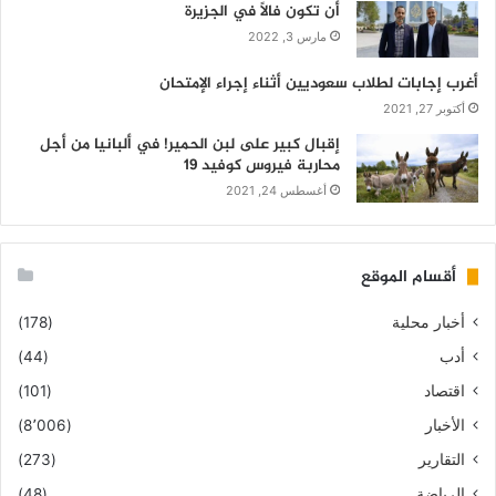
أن تكون فالاً في الجزيرة
مارس 3, 2022
أغرب إجابات لطلاب سعوديين أثناء إجراء الإمتحان
أكتوبر 27, 2021
إقبال كبير على لبن الحمير! في ألبانيا من أجل
محاربة فيروس كوفيد 19
أغسطس 24, 2021
أقسام الموقع
أخبار محلية
(178)
أدب
(44)
اقتصاد
(101)
الأخبار
(8٬006)
التقارير
(273)
الرياضة
(48)