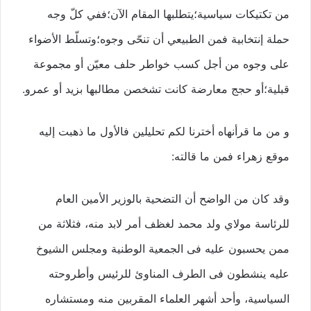
من تكتيكات سياسية؛يتطلبها المقام الآن؛ففي كلّ وجه
حملة إنتخابية فمن الطبيعي أن تنحّى وجوه؛وتسلّط الأضواء
على وجوه من أجل كسب خواطر حلف معيّن أو مجموعة
قبلية؛أو حجج معارضة كانت تشخصن مطالبها بزيد أو عمرو.
و من ما قرأنهاه أخترنا لكم تحليلين فالأول ما ذهبت إليه
موقع زهراء فمن ما قالته:
وقد كان من الواضح أن التضحية بالوزير الأمين العام
للرئاسة مولاي ولد محمد لغظف أمر لابد منه، فثلاثة من
ممن يحسبون عليه فى الجمعية الوطنية ومجلس الشيوخ
عليه ينشطون فى الطرف المناوئ للرئيس وأطروحته
السياسية، وأحد أشهر العلماء المقربين منه ومستشاره