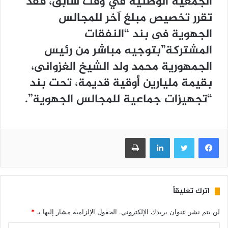
الجمعية الوطنية في وقت سابق، فقد
تقرر تخصيص مبلغ آخر للمجالس
الجهوية فى بند “النفقات
المشتركة”بتوجيه مباشر من رئيس
الجمهورية محمد ولد الشيخ الغزوانى،
بقيمة مليارين أوقية قديمة، تحت بند
“تجهيزات جماعية للمجالس الجهوية”.
فيسبوك
تويتر
لينكدإن
طباعة
اترك تعليقاً
لن يتم نشر عنوان بريدك الإلكتروني.
الحقول الإلزامية مشار إليها بـ
*