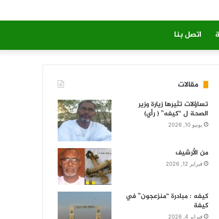
ة
اتصل بنا
مقالات
تساؤلات تثيرها زيارة وزير
الصحة ل “كيفه” ( رأي)
يونيو 10, 2026
من الأرشيف
فبراير 12, 2026
كيفه : مبادرة “منزعجون” في
كيفة
فبراير 4, 2026