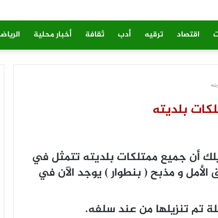
ت
اقتصاد
ترقيه
أدب
ثقافة
أخبار محلية
الرياض
ته
لكات بلديته
ك أن جميع ممتلكات بلديته تتمثل في
لأمل و مذبح ( بنطوار ) يوجد الآن في
 تم تنزيلها من عند سلفه.