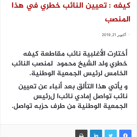
كيفه : تعيين النائب خطري في هذا
المنصب
أكتوبر 21, 2019
أختارت الأغلبية نائب مقاطعة كيفه
خطري ولد الشيخ محمود لمنصب النائب
الخامس لرئيس الجمعية الوطنية.
و يأتي هذا التألق بعد أنباء عن تعيين
نائب تواصل إمادي ﻧﺎﺋﺐا لﺭﺋﻴﺲ
ﺍﻟﺠﻤﻌﻴﺔ ﺍﻟﻮﻃﻨﻴﺔ من طرف حزبه تواصل.
فيسبوك
تويتر
لينكدإن
طباعة