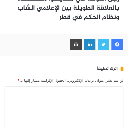
ﺑﺎﻟﻌﻼﻗﺔ ﺍﻟﻄﻮﻳﻠﺔ ﺑﻴﻦ ﺍﻹﻋﻼﻣﻲ ﺍﻟﺸﺎﺏ
ﻭﻧﻈﺎﻡ ﺍﻟﺤﻜﻢ ﻓﻲ ﻗﻄﺮ
فيسبوك
تويتر
لينكدإن
طباعة
اترك تعليقاً
لن يتم نشر عنوان بريدك الإلكتروني.
الحقول الإلزامية مشار إليها بـ
*