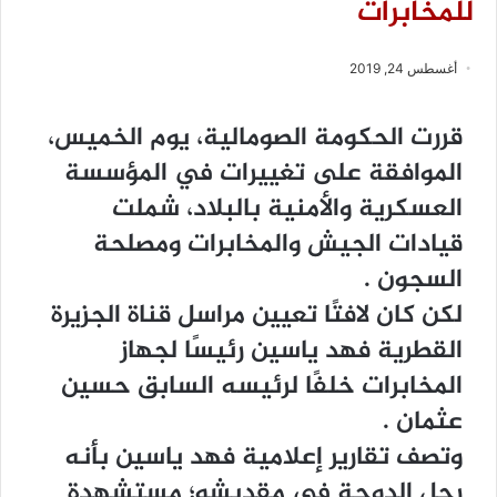
للمخابرات
أغسطس 24, 2019
ﻗﺮﺭﺕ ﺍﻟﺤﻜﻮﻣﺔ ﺍﻟﺼﻮﻣﺎﻟﻴﺔ، ﻳﻮﻡ ﺍﻟﺨﻤﻴﺲ،
ﺍﻟﻤﻮﺍﻓﻘﺔ ﻋﻠﻰ ﺗﻐﻴﻴﺮﺍﺕ ﻓﻲ ﺍﻟﻤﺆﺳﺴﺔ
ﺍﻟﻌﺴﻜﺮﻳﺔ ﻭﺍﻷﻣﻨﻴﺔ ﺑﺎﻟﺒﻼﺩ، ﺷﻤﻠﺖ
ﻗﻴﺎﺩﺍﺕ ﺍﻟﺠﻴﺶ ﻭﺍﻟﻤﺨﺎﺑﺮﺍﺕ ﻭﻣﺼﻠﺤﺔ
ﺍﻟﺴﺠﻮﻥ .
ﻟﻜﻦ ﻛﺎﻥ ﻻﻓﺘًﺎ ﺗﻌﻴﻴﻦ ﻣﺮﺍﺳﻞ ﻗﻨﺎﺓ ﺍﻟﺠﺰﻳﺮﺓ
ﺍﻟﻘﻄﺮﻳﺔ ﻓﻬﺪ ﻳﺎﺳﻴﻦ ﺭﺋﻴﺴًﺎ ﻟﺠﻬﺎﺯ
ﺍﻟﻤﺨﺎﺑﺮﺍﺕ ﺧﻠﻔًﺎ ﻟﺮﺋﻴﺴﻪ ﺍﻟﺴﺎﺑﻖ ﺣﺴﻴﻦ
ﻋﺜﻤﺎﻥ .
ﻭﺗﺼﻒ ﺗﻘﺎﺭﻳﺮ ﺇﻋﻼﻣﻴﺔ ﻓﻬﺪ ﻳﺎﺳﻴﻦ ﺑﺄﻧﻪ
ﺭﺟﻞ ﺍﻟﺪﻭﺣﺔ ﻓﻲ ﻣﻘﺪﻳﺸﻮ؛ ﻣﺴﺘﺸﻬﺪﺓ